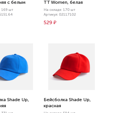
няя с белым
TT Women, белая
: 169 шт
На складе: 170 шт
15151.64
Артикул: 02117102
529 ₽
ка Shade Up,
Бейсболка Shade Up,
няя
красная