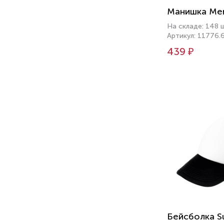
Манишка Mem
На складе: 148 
Артикул: 11776.
439 ₽
Бейсболка S