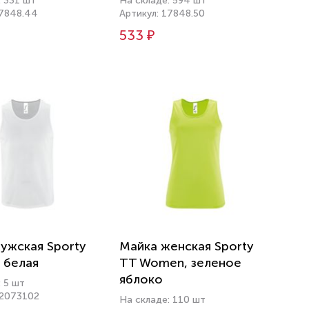
: 331 шт
На складе: 594 шт
17848.44
Артикул: 17848.50
533 ₽
ужская Sporty
Майка женская Sporty
 белая
TT Women, зеленое
яблоко
 5 шт
02073102
На складе: 110 шт