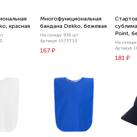
иональная
Многофункциональная
Старто
ko, красная
бандана Dekko, бежевая
сублима
Point, 
шт
На складе: 836 шт
размер
50
Артикул: 15737.10
На складе
Артикул: 
167 ₽
181 ₽