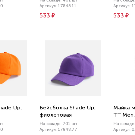
шт
На складе: 401 шт
На складе
30
Артикул: 17848.11
Артикул: 
533 ₽
533 ₽
hade Up,
Бейсболка Shade Up,
Майка м
фиолетовая
TT Men,
шт
На складе: 701 шт
На складе:
20
Артикул: 17848.77
Артикул: 