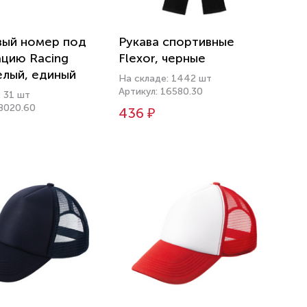
вый номер под
Рукава спортивные
цию Racing
Flexor, черные
белый, единый
На складе: 1442 шт
Артикул: 16580.30
: 31 шт
18020.60
436 ₽