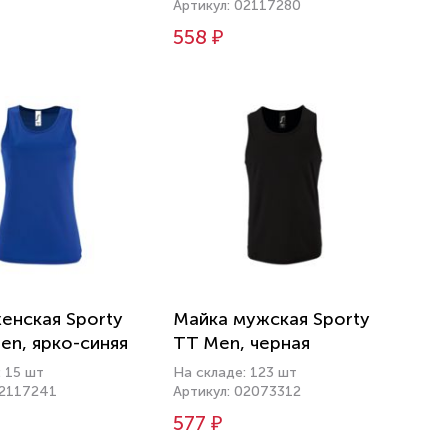
Артикул: 02117280
558 ₽
енская Sporty
Майка мужская Sporty
n, ярко-синяя
TT Men, черная
: 15 шт
На складе: 123 шт
02117241
Артикул: 02073312
577 ₽