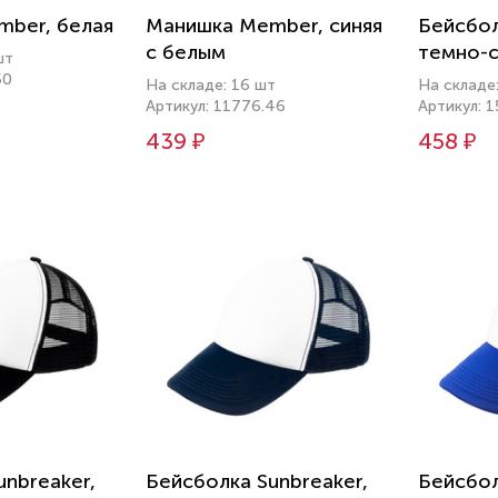
ber, белая
Манишка Member, синяя
Бейсбол
с белым
темно-с
шт
60
На складе: 16 шт
На складе
Артикул: 11776.46
Артикул: 
439 ₽
458 ₽
unbreaker,
Бейсболка Sunbreaker,
Бейсбол