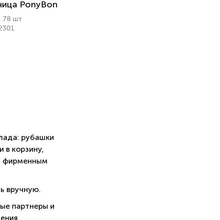
ница PonyBon
: 78 шт
22301
лада: рубашки
 в корзину,
м фирменным
ь вручную.
вые партнеры и
ения,