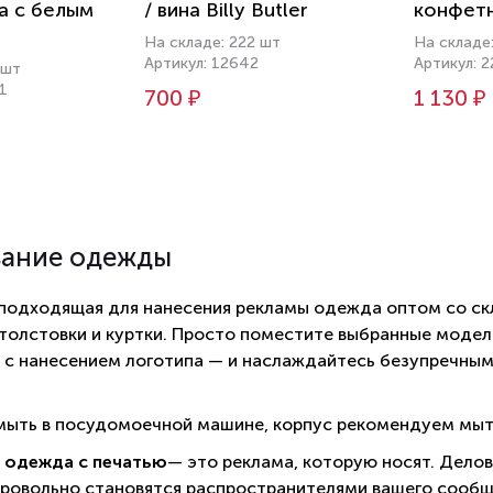
а с белым
/ вина Billy Butler
конфет
На складе: 222 шт
На складе
Артикул: 12642
Артикул: 
 шт
1
700 ₽
1 130 ₽
вание одежды
 подходящая для нанесения рекламы одежда оптом со ск
 толстовки и куртки. Просто поместите выбранные модели
 с нанесением логотипа — и наслаждайтесь безупречны
ыть в посудомоечной машине, корпус рекомендуем мыт
 одежда с печатью
— это реклама, которую носят. Дело
ровольно становятся распространителями вашего сообщ